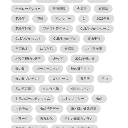
全国ロードショー
映画情報
金沢市
石川県
花粉症
花粉
アレルギー
2
2021年春
花粉症対策
花粉症対策グッズ
CLEAN Ag+シリーズ
CLEAN Ag+ミスト
CLEAN Ag+ゲル
栗山千秋
平岡祐太
ゆらぎ肌
敏感肌
バリア機能
バリア機能の低下
UVケア
2021年母の日
母の日
カーネーション
母の日ギフト
母の日プレゼント
２シリーズ
五月病
うつ
肌の五月病
旬の食べ物
成長ホルモン
お肌のゴールデンタイム
ストレスフリー
虫歯
虫歯予防
虫歯予防デー
歯と口の健康習慣
プラーク
再石灰化
正しい歯磨きの仕方