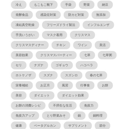
冷え
もこもこ靴下
手袋
野菜
納豆
発酵食品
感染症対策
防カビ対策
無添加
凍結真空乾燥
フリーズドライ製法
インフルエンザ
手洗いうがい
マスク着用
クリスマス
クリスマスディナー
チキン
ワイン
美活
美容効果
クリスマスパーティー
七草
七草粥
セリ
ナズナ
ゴギョウ
ハコベラ
ホトケノザ
スズナ
スズシロ
春の七草
栄養補給
お正月
風習
行事食
お餅
美容
ダイエット
ダイエット効果
お餅の消費レシピ
不摂生な生活
免疫力
免疫力アップ
とり野菜みそ
鍋
鍋料理
健康
ベータグルカン
サプリメント
節分