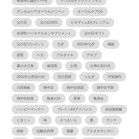
卑弥呼の歯がいーぜ
デンタルケアクリアブラシ
デンタルケアオーラルクリーン
オーラルケアG2
父の日
父の日2021
ビオザイムEXプレミアム
水溶性ベータグルカンサプリメント
父の日ギフト
父の日プレゼント
七夕
2021年七夕
織姫
彦星
ベガ
アルタイル
デネブ
夏の大三角
催涙雨
土用
土用の丑の日
2021年土用丑の日
五行思想
うなぎ
平賀源内
大田南畝
熱中症
熱中症原因
熱中症予防
熱中症対策
敬老の日
長寿
敬老会
ハッピーマンデー
ブレインEXアドバンス
必須脂肪酸
ビタミン
柿
さつまいも
栗
サンマ
秋鮭
抗酸化作用
葉酸
アスタキサンチン