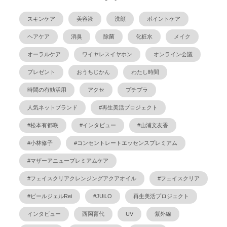
スキンケア
美容液
洗顔
ポイントケア
ヘアケア
消臭
除菌
化粧水
メイク
オーラルケア
ワイヤレスイヤホン
オンライン会議
プレゼント
おうちじかん
わたし時間
時間の有効活用
アクセ
プチプラ
人気ネットブランド
#再生美活プロジェクト
#松本有都咲
#インタビュー
#山浦文友香
#小林修子
#コンセントレートエッセンスプレミアム
#マザーアニュープレミアムケア
#フェイスクリアクレンジングアクアオイル
#フェイスクリア
#ピールジェルRei
#JUiLO
再生美活プロジェクト
インタビュー
西岡育代
UV
紫外線