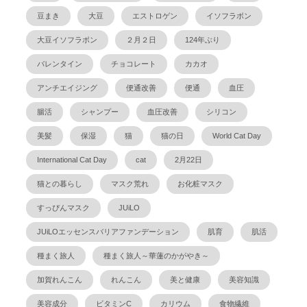
豆まき
大豆
エストロゲン
イソフラボン
大豆イソフラボン
２月２日
124年ぶり
バレンタイン
チョコレート
カカオ
アンチエイジング
便通改善
便通
血圧
腸活
シャンプー
血圧改善
シリコン
美髪
保湿
猫
猫の日
World Cat Day
International Cat Day
cat
2月22日
猫との暮らし
マスク荒れ
お化粧マスク
すっぴんマスク
JUiLO
JUiLOエッセンスバリアファンデーション
肌育
肌活
種まく旅人
種まく旅人～華蓮のかがやき～
加賀れんこん
れんこん
美と健康
美容知識
美容成分
ビタミンC
カリウム
食物繊維