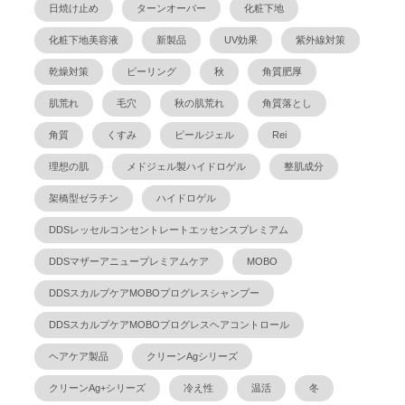
日焼け止め
ターンオーバー
化粧下地
化粧下地美容液
新製品
UV効果
紫外線対策
乾燥対策
ピーリング
秋
角質肥厚
肌荒れ
毛穴
秋の肌荒れ
角質落とし
角質
くすみ
ピールジェル
Rei
理想の肌
メドジェル製ハイドロゲル
整肌成分
架橋型ゼラチン
ハイドロゲル
DDSレッセルコンセントレートエッセンスプレミアム
DDSマザーアニュープレミアムケア
MOBO
DDSスカルプケアMOBOプログレスシャンプー
DDSスカルプケアMOBOプログレスヘアコントロール
ヘアケア製品
クリーンAgシリーズ
クリーンAg+シリーズ
冷え性
温活
冬