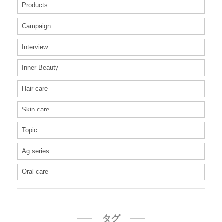
Products
Campaign
Interview
Inner Beauty
Hair care
Skin care
Topic
Ag series
Oral care
タグ