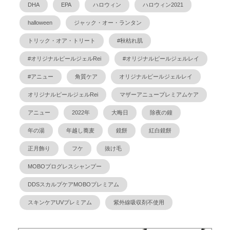
DHA
EPA
ハロウィン
ハロウィン2021
halloween
ジャック・オー・ランタン
トリック・オア・トリート
#秋枯れ肌
#オリジナルピールジェルRei
#オリジナルピールジェルレイ
#アニュー
角質ケア
オリジナルピールジェルレイ
オリジナルピールジェルRei
マザーアニュープレミアムケア
アニュー
2022年
大晦日
除夜の鐘
年の湯
年越し蕎麦
鏡餅
紅白鏡餅
正月飾り
フケ
抜け毛
MOBOプログレスシャンプー
DDSスカルプケアMOBOプレミアム
スキンケアUVプレミアム
紫外線吸収剤不使用