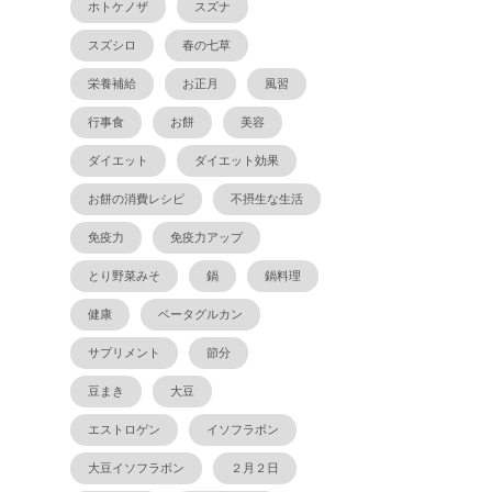
ホトケノザ
スズナ
スズシロ
春の七草
栄養補給
お正月
風習
行事食
お餅
美容
ダイエット
ダイエット効果
お餅の消費レシピ
不摂生な生活
免疫力
免疫力アップ
とり野菜みそ
鍋
鍋料理
健康
ベータグルカン
サプリメント
節分
豆まき
大豆
エストロゲン
イソフラボン
大豆イソフラボン
２月２日