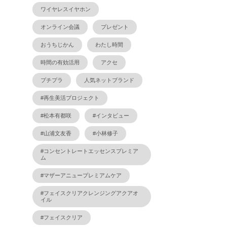
ワイヤレスイヤホン
オンライン会議
プレゼント
おうちじかん
わたし時間
時間の有効活用
アクセ
プチプラ
人気ネットブランド
#再生美活プロジェクト
#松本有都咲
#インタビュー
#山浦文友香
#小林修子
#コンセントレートエッセンスプレミア
ム
#マザーアニュープレミアムケア
#フェイスクリアクレンジングアクアオ
イル
#フェイスクリア