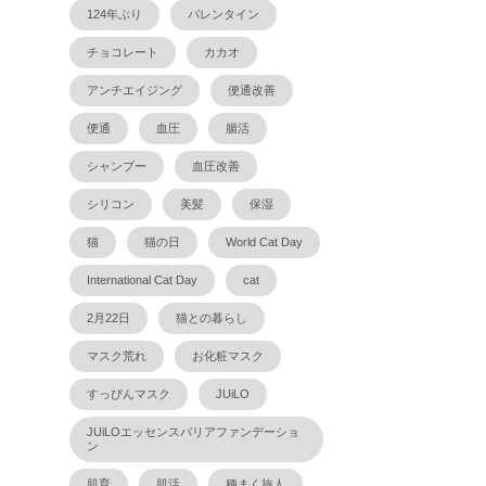
124年ぶり
バレンタイン
チョコレート
カカオ
アンチエイジング
便通改善
便通
血圧
腸活
シャンプー
血圧改善
シリコン
美髪
保湿
猫
猫の日
World Cat Day
International Cat Day
cat
2月22日
猫との暮らし
マスク荒れ
お化粧マスク
すっぴんマスク
JUiLO
JUiLOエッセンスバリアファンデーショ
ン
肌育
肌活
種まく旅人