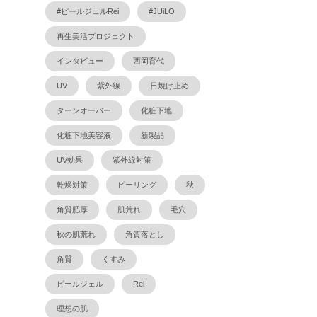
#ピールジェルRei
#JUiLO
再生美活プロジェクト
インタビュー
西岡育代
UV
紫外線
日焼け止め
ターンオーバー
化粧下地
化粧下地美容液
新製品
UV効果
紫外線対策
乾燥対策
ピーリング
秋
角質肥厚
肌荒れ
毛穴
秋の肌荒れ
角質落とし
角質
くすみ
ピールジェル
Rei
理想の肌