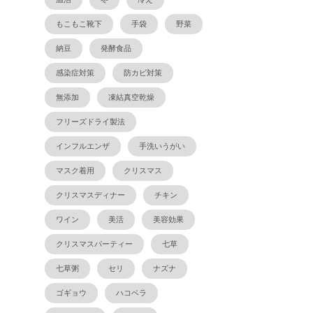
もこもこ靴下
手袋
野菜
納豆
発酵食品
感染症対策
防カビ対策
無添加
凍結真空乾燥
フリーズドライ製法
インフルエンザ
手洗いうがい
マスク着用
クリスマス
クリスマスディナー
チキン
ワイン
美活
美容効果
クリスマスパーティー
七草
七草粥
セリ
ナズナ
ゴギョウ
ハコベラ