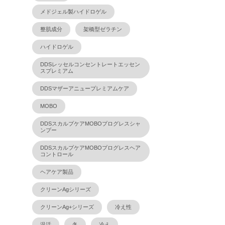
メドジェル製ハイドロゲル
整肌成分
架橋型ゼラチン
ハイドロゲル
DDSレッセルコンセントレートエッセン
スプレミアム
DDSマザーアニュープレミアムケア
MOBO
DDSスカルプケアMOBOプログレスシャ
ンプー
DDSスカルプケアMOBOプログレスヘア
コントロール
ヘアケア製品
クリーンAgシリーズ
クリーンAg+シリーズ
冷え性
温活
冬
冷え