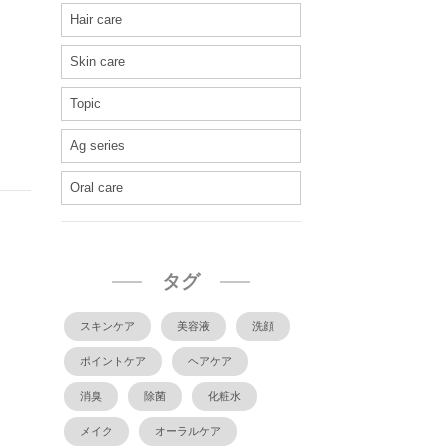
Hair care
Skin care
Topic
Ag series
Oral care
タグ
スキンケア
美容液
洗顔
ポイントケア
ヘアケア
消臭
除菌
化粧水
メイク
オーラルケア