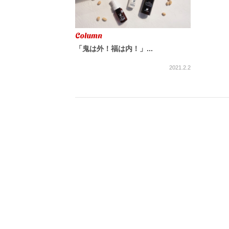
Column
「鬼は外！福は内！」...
2021.2.2