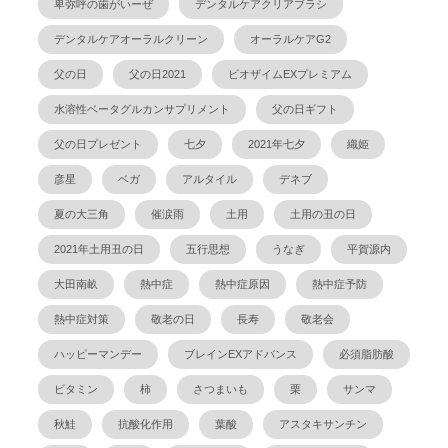
卑弥呼の歯がいーぜ
デンタルケアクリアブラシ
デンタルケアオーラルクリーン
オーラルケアG2
父の日
父の日2021
ビオザイムEXプレミアム
水溶性ベータグルカンサプリメント
父の日ギフト
父の日プレゼント
七夕
2021年七夕
織姫
彦星
ベガ
アルタイル
デネブ
夏の大三角
催涙雨
土用
土用の丑の日
2021年土用丑の日
五行思想
うなぎ
平賀源内
大田南畝
熱中症
熱中症原因
熱中症予防
熱中症対策
敬老の日
長寿
敬老会
ハッピーマンデー
ブレインEXアドバンス
必須脂肪酸
ビタミン
柿
さつまいも
栗
サンマ
秋鮭
抗酸化作用
葉酸
アスタキサンチン