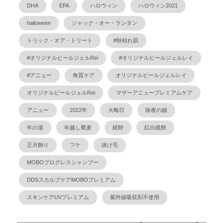
DHA
EPA
ハロウィン
ハロウィン2021
halloween
ジャック・オー・ランタン
トリック・オア・トリート
#秋枯れ肌
#オリジナルピールジェルRei
#オリジナルピールジェルレイ
#アニュー
角質ケア
オリジナルピールジェルレイ
オリジナルピールジェルRei
マザーアニュープレミアムケア
アニュー
2022年
大晦日
除夜の鐘
年の湯
年越し蕎麦
鏡餅
紅白鏡餅
正月飾り
フケ
抜け毛
MOBOプログレスシャンプー
DDSスカルプケアMOBOプレミアム
スキンケアUVプレミアム
紫外線吸収剤不使用