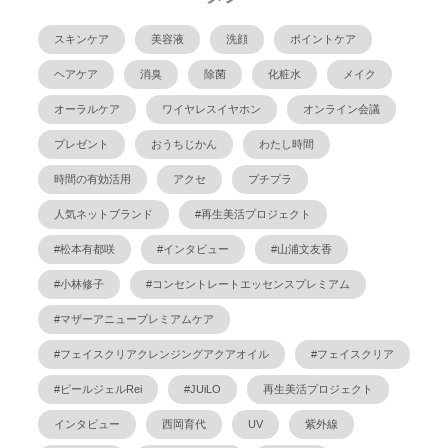
スキンケア
美容液
洗顔
ポイントケア
ヘアケア
消臭
除菌
化粧水
メイク
オーラルケア
ワイヤレスイヤホン
オンライン会議
プレゼント
おうちじかん
わたし時間
時間の有効活用
アクセ
プチプラ
人気ネットブランド
#再生美活プロジェクト
#松本有都咲
#インタビュー
#山浦文友香
#小林修子
#コンセントレートエッセンスプレミアム
#マザーアニュープレミアムケア
#フェイスクリアクレンジングアクアオイル
#フェイスクリア
#ピールジェルRei
#JUiLO
再生美活プロジェクト
インタビュー
西岡育代
UV
紫外線