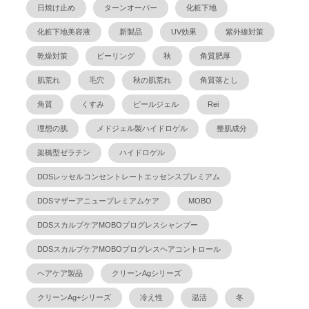
日焼け止め
ターンオーバー
化粧下地
化粧下地美容液
新製品
UV効果
紫外線対策
乾燥対策
ピーリング
秋
角質肥厚
肌荒れ
毛穴
秋の肌荒れ
角質落とし
角質
くすみ
ピールジェル
Rei
理想の肌
メドジェル製ハイドロゲル
整肌成分
架橋型ゼラチン
ハイドロゲル
DDSレッセルコンセントレートエッセンスプレミアム
DDSマザーアニュープレミアムケア
MOBO
DDSスカルプケアMOBOプログレスシャンプー
DDSスカルプケアMOBOプログレスヘアコントロール
ヘアケア製品
クリーンAgシリーズ
クリーンAg+シリーズ
冷え性
温活
冬