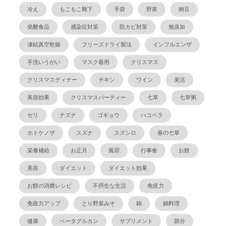
冷え
もこもこ靴下
手袋
野菜
納豆
発酵食品
感染症対策
防カビ対策
無添加
凍結真空乾燥
フリーズドライ製法
インフルエンザ
手洗いうがい
マスク着用
クリスマス
クリスマスディナー
チキン
ワイン
美活
美容効果
クリスマスパーティー
七草
七草粥
セリ
ナズナ
ゴギョウ
ハコベラ
ホトケノザ
スズナ
スズシロ
春の七草
栄養補給
お正月
風習
行事食
お餅
美容
ダイエット
ダイエット効果
お餅の消費レシピ
不摂生な生活
免疫力
免疫力アップ
とり野菜みそ
鍋
鍋料理
健康
ベータグルカン
サプリメント
節分