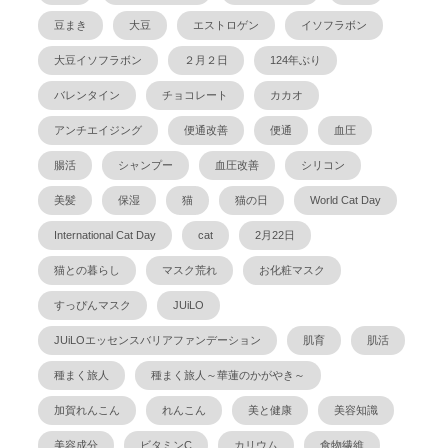
豆まき
大豆
エストロゲン
イソフラボン
大豆イソフラボン
２月２日
124年ぶり
バレンタイン
チョコレート
カカオ
アンチエイジング
便通改善
便通
血圧
腸活
シャンプー
血圧改善
シリコン
美髪
保湿
猫
猫の日
World Cat Day
International Cat Day
cat
2月22日
猫との暮らし
マスク荒れ
お化粧マスク
すっぴんマスク
JUiLO
JUiLOエッセンスバリアファンデーション
肌育
肌活
種まく旅人
種まく旅人～華蓮のかがやき～
加賀れんこん
れんこん
美と健康
美容知識
美容成分
ビタミンC
カリウム
食物繊維