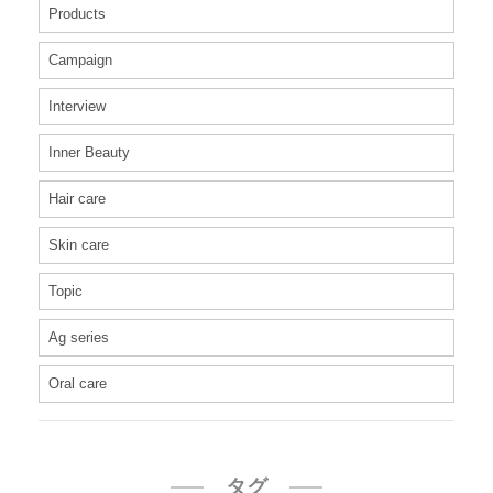
Products
Campaign
Interview
Inner Beauty
Hair care
Skin care
Topic
Ag series
Oral care
タグ