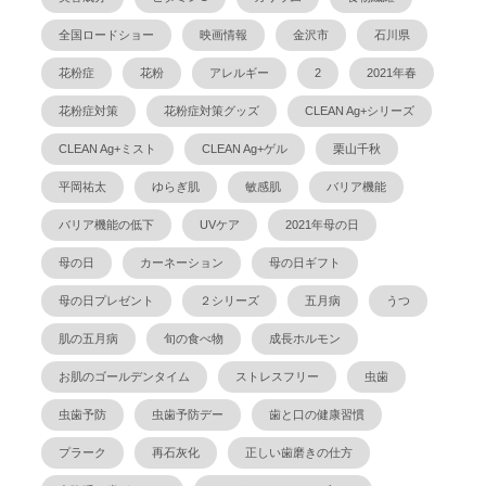
全国ロードショー
映画情報
金沢市
石川県
花粉症
花粉
アレルギー
2
2021年春
花粉症対策
花粉症対策グッズ
CLEAN Ag+シリーズ
CLEAN Ag+ミスト
CLEAN Ag+ゲル
栗山千秋
平岡祐太
ゆらぎ肌
敏感肌
バリア機能
バリア機能の低下
UVケア
2021年母の日
母の日
カーネーション
母の日ギフト
母の日プレゼント
２シリーズ
五月病
うつ
肌の五月病
旬の食べ物
成長ホルモン
お肌のゴールデンタイム
ストレスフリー
虫歯
虫歯予防
虫歯予防デー
歯と口の健康習慣
プラーク
再石灰化
正しい歯磨きの仕方