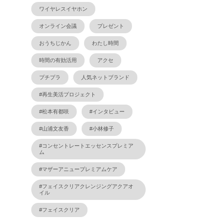
ワイヤレスイヤホン
オンライン会議
プレゼント
おうちじかん
わたし時間
時間の有効活用
アクセ
プチプラ
人気ネットブランド
#再生美活プロジェクト
#松本有都咲
#インタビュー
#山浦文友香
#小林修子
#コンセントレートエッセンスプレミア
ム
#マザーアニュープレミアムケア
#フェイスクリアクレンジングアクアオ
イル
#フェイスクリア