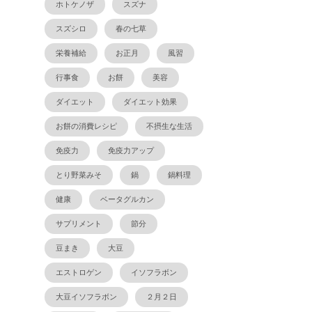
ホトケノザ
スズナ
スズシロ
春の七草
栄養補給
お正月
風習
行事食
お餅
美容
ダイエット
ダイエット効果
お餅の消費レシピ
不摂生な生活
免疫力
免疫力アップ
とり野菜みそ
鍋
鍋料理
健康
ベータグルカン
サプリメント
節分
豆まき
大豆
エストロゲン
イソフラボン
大豆イソフラボン
２月２日