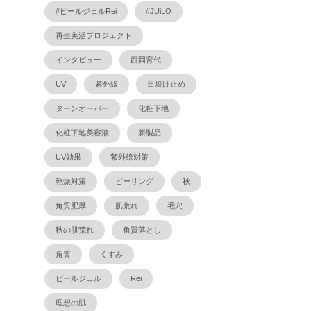
#ピールジェルRei
#JUiLO
再生美活プロジェクト
インタビュー
西岡育代
UV
紫外線
日焼け止め
ターンオーバー
化粧下地
化粧下地美容液
新製品
UV効果
紫外線対策
乾燥対策
ピーリング
秋
角質肥厚
肌荒れ
毛穴
秋の肌荒れ
角質落とし
角質
くすみ
ピールジェル
Rei
理想の肌