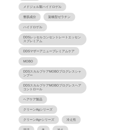
メドジェル製ハイドロゲル
整肌成分
架橋型ゼラチン
ハイドロゲル
DDSレッセルコンセントレートエッセン
スプレミアム
DDSマザーアニュープレミアムケア
MOBO
DDSスカルプケアMOBOプログレスシャ
ンプー
DDSスカルプケアMOBOプログレスヘア
コントロール
ヘアケア製品
クリーンAgシリーズ
クリーンAg+シリーズ
冷え性
温活
冬
冷え