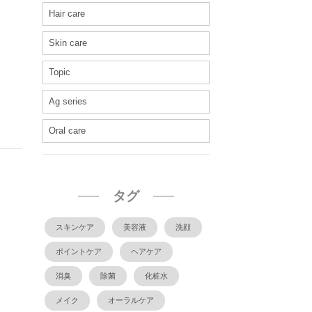
Hair care
Skin care
Topic
Ag series
Oral care
タグ
スキンケア
美容液
洗顔
ポイントケア
ヘアケア
消臭
除菌
化粧水
メイク
オーラルケア