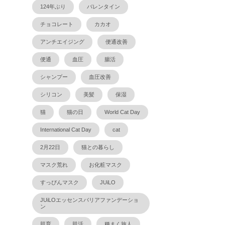
124年ぶり
バレンタイン
チョコレート
カカオ
アンチエイジング
便通改善
便通
血圧
腸活
シャンプー
血圧改善
シリコン
美髪
保湿
猫
猫の日
World Cat Day
International Cat Day
cat
2月22日
猫との暮らし
マスク荒れ
お化粧マスク
すっぴんマスク
JUiLO
JUiLOエッセンスバリアファンデーショ
ン
肌育
肌活
種まく旅人