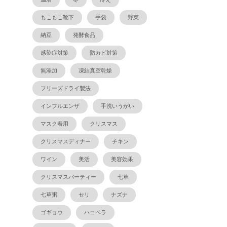
もこもこ靴下
手袋
野菜
納豆
発酵食品
感染症対策
防カビ対策
無添加
凍結真空乾燥
フリーズドライ製法
インフルエンザ
手洗いうがい
マスク着用
クリスマス
クリスマスディナー
チキン
ワイン
美活
美容効果
クリスマスパーティー
七草
七草粥
セリ
ナズナ
ゴギョウ
ハコベラ