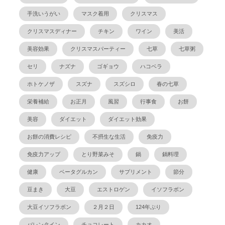
手洗いうがい
マスク着用
クリスマス
クリスマスディナー
チキン
ワイン
美活
美容効果
クリスマスパーティー
七草
七草粥
セリ
ナズナ
ゴギョウ
ハコベラ
ホトケノザ
スズナ
スズシロ
春の七草
栄養補給
お正月
風習
行事食
お餅
美容
ダイエット
ダイエット効果
お餅の消費レシピ
不摂生な生活
免疫力
免疫力アップ
とり野菜みそ
鍋
鍋料理
健康
ベータグルカン
サプリメント
節分
豆まき
大豆
エストロゲン
イソフラボン
大豆イソフラボン
２月２日
124年ぶり
バレンタイン
チョコレート
カカオ