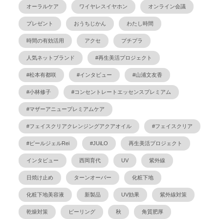
オーラルケア
ワイヤレスイヤホン
オンライン会議
プレゼント
おうちじかん
わたし時間
時間の有効活用
アクセ
プチプラ
人気ネットブランド
#再生美活プロジェクト
#松本有都咲
#インタビュー
#山浦文友香
#小林修子
#コンセントレートエッセンスプレミアム
#マザーアニュープレミアムケア
#フェイスクリアクレンジングアクアオイル
#フェイスクリア
#ピールジェルRei
#JUiLO
再生美活プロジェクト
インタビュー
西岡育代
UV
紫外線
日焼け止め
ターンオーバー
化粧下地
化粧下地美容液
新製品
UV効果
紫外線対策
乾燥対策
ピーリング
秋
角質肥厚