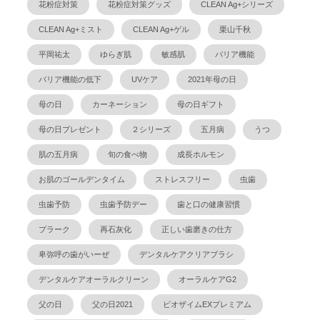
花粉症対策
花粉症対策グッズ
CLEAN Ag+シリーズ
CLEAN Ag+ミスト
CLEAN Ag+ゲル
栗山千秋
平岡祐太
ゆらぎ肌
敏感肌
バリア機能
バリア機能の低下
UVケア
2021年母の日
母の日
カーネーション
母の日ギフト
母の日プレゼント
２シリーズ
五月病
うつ
肌の五月病
旬の食べ物
成長ホルモン
お肌のゴールデンタイム
ストレスフリー
虫歯
虫歯予防
虫歯予防デー
歯と口の健康習慣
プラーク
再石灰化
正しい歯磨きの仕方
卑弥呼の歯がいーぜ
デンタルケアクリアブラシ
デンタルケアオーラルクリーン
オーラルケアG2
父の日
父の日2021
ビオザイムEXプレミアム