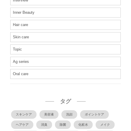
Interview
Inner Beauty
Hair care
Skin care
Topic
Ag series
Oral care
タグ
スキンケア
美容液
洗顔
ポイントケア
ヘアケア
消臭
除菌
化粧水
メイク