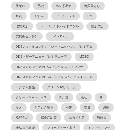
肌荒れ
毛穴
秋の肌荒れ
角質落とし
角質
くすみ
ピールジェル
Rei
理想の肌
メドジェル製ハイドロゲル
整肌成分
架橋型ゼラチン
ハイドロゲル
DDSレッセルコンセントレートエッセンスプレミアム
DDSマザーアニュープレミアムケア
MOBO
DDSスカルプケアMOBOプログレスシャンプー
DDSスカルプケアMOBOプログレスヘアコントロール
ヘアケア製品
クリーンAgシリーズ
クリーンAg+シリーズ
冷え性
温活
冬
冷え
もこもこ靴下
手袋
野菜
納豆
発酵食品
感染症対策
防カビ対策
無添加
凍結真空乾燥
フリーズドライ製法
インフルエンザ