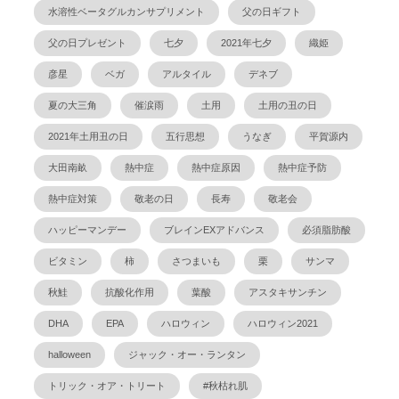
水溶性ベータグルカンサプリメント
父の日ギフト
父の日プレゼント
七夕
2021年七夕
織姫
彦星
ベガ
アルタイル
デネブ
夏の大三角
催涙雨
土用
土用の丑の日
2021年土用丑の日
五行思想
うなぎ
平賀源内
大田南畝
熱中症
熱中症原因
熱中症予防
熱中症対策
敬老の日
長寿
敬老会
ハッピーマンデー
ブレインEXアドバンス
必須脂肪酸
ビタミン
柿
さつまいも
栗
サンマ
秋鮭
抗酸化作用
葉酸
アスタキサンチン
DHA
EPA
ハロウィン
ハロウィン2021
halloween
ジャック・オー・ランタン
トリック・オア・トリート
#秋枯れ肌