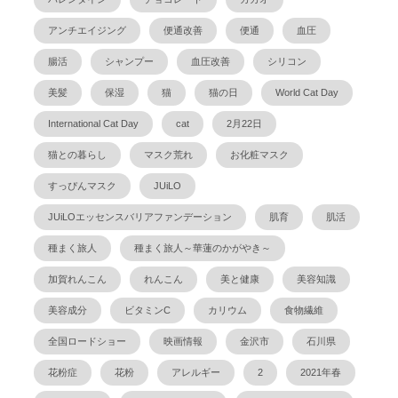
アンチエイジング
便通改善
便通
血圧
腸活
シャンプー
血圧改善
シリコン
美髪
保湿
猫
猫の日
World Cat Day
International Cat Day
cat
2月22日
猫との暮らし
マスク荒れ
お化粧マスク
すっぴんマスク
JUiLO
JUiLOエッセンスバリアファンデーション
肌育
肌活
種まく旅人
種まく旅人～華蓮のかがやき～
加賀れんこん
れんこん
美と健康
美容知識
美容成分
ビタミンC
カリウム
食物繊維
全国ロードショー
映画情報
金沢市
石川県
花粉症
花粉
アレルギー
2
2021年春