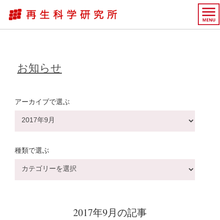
お知らせ
アーカイブで選ぶ
ア
ー
カ
イ
ブ
種類で選ぶ
で
種
選
類
ぶ
で
選
ぶ
2017年9月の記事