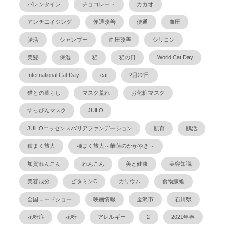
バレンタイン
チョコレート
カカオ
アンチエイジング
便通改善
便通
血圧
腸活
シャンプー
血圧改善
シリコン
美髪
保湿
猫
猫の日
World Cat Day
International Cat Day
cat
2月22日
猫との暮らし
マスク荒れ
お化粧マスク
すっぴんマスク
JUiLO
JUiLOエッセンスバリアファンデーション
肌育
肌活
種まく旅人
種まく旅人～華蓮のかがやき～
加賀れんこん
れんこん
美と健康
美容知識
美容成分
ビタミンC
カリウム
食物繊維
全国ロードショー
映画情報
金沢市
石川県
花粉症
花粉
アレルギー
2
2021年春