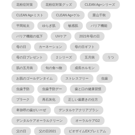
花粉症対策
花粉症対策グッズ
CLEAN Ag+シリーズ
CLEAN Ag+ミスト
CLEAN Ag+ゲル
栗山千秋
平岡祐太
ゆらぎ肌
敏感肌
バリア機能
バリア機能の低下
UVケア
2021年母の日
母の日
カーネーション
母の日ギフト
母の日プレゼント
２シリーズ
五月病
うつ
肌の五月病
旬の食べ物
成長ホルモン
お肌のゴールデンタイム
ストレスフリー
虫歯
虫歯予防
虫歯予防デー
歯と口の健康習慣
プラーク
再石灰化
正しい歯磨きの仕方
卑弥呼の歯がいーぜ
デンタルケアクリアブラシ
デンタルケアオーラルクリーン
オーラルケアG2
父の日
父の日2021
ビオザイムEXプレミアム