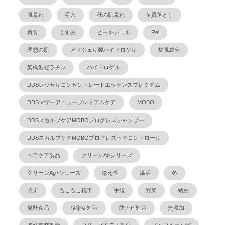
肌荒れ
毛穴
秋の肌荒れ
角質落とし
角質
くすみ
ピールジェル
Rei
理想の肌
メドジェル製ハイドロゲル
整肌成分
架橋型ゼラチン
ハイドロゲル
DDSレッセルコンセントレートエッセンスプレミアム
DDSマザーアニュープレミアムケア
MOBO
DDSスカルプケアMOBOプログレスシャンプー
DDSスカルプケアMOBOプログレスヘアコントロール
ヘアケア製品
クリーンAgシリーズ
クリーンAg+シリーズ
冷え性
温活
冬
冷え
もこもこ靴下
手袋
野菜
納豆
発酵食品
感染症対策
防カビ対策
無添加