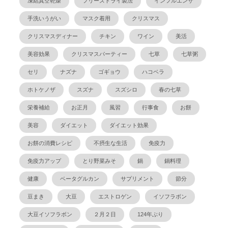
凍結真空乾燥
フリーズドライ製法
インフルエンザ
手洗いうがい
マスク着用
クリスマス
クリスマスディナー
チキン
ワイン
美活
美容効果
クリスマスパーティー
七草
七草粥
セリ
ナズナ
ゴギョウ
ハコベラ
ホトケノザ
スズナ
スズシロ
春の七草
栄養補給
お正月
風習
行事食
お餅
美容
ダイエット
ダイエット効果
お餅の消費レシピ
不摂生な生活
免疫力
免疫力アップ
とり野菜みそ
鍋
鍋料理
健康
ベータグルカン
サプリメント
節分
豆まき
大豆
エストロゲン
イソフラボン
大豆イソフラボン
２月２日
124年ぶり