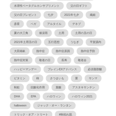
水溶性ベータグルカンサプリメント
父の日ギフト
父の日プレゼント
七夕
2021年七夕
織姫
彦星
ベガ
アルタイル
デネブ
夏の大三角
催涙雨
土用
土用の丑の日
2021年土用丑の日
五行思想
うなぎ
平賀源内
大田南畝
熱中症
熱中症原因
熱中症予防
熱中症対策
敬老の日
長寿
敬老会
ハッピーマンデー
ブレインEXアドバンス
必須脂肪酸
ビタミン
柿
さつまいも
栗
サンマ
秋鮭
抗酸化作用
葉酸
アスタキサンチン
DHA
EPA
ハロウィン
ハロウィン2021
halloween
ジャック・オー・ランタン
トリック・オア・トリート
#秋枯れ肌