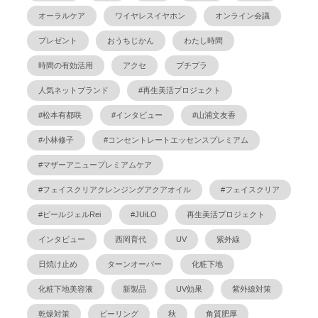
オーラルケア
ワイヤレスイヤホン
オンライン会議
プレゼント
おうちじかん
わたし時間
時間の有効活用
アクセ
プチプラ
人気ネットブランド
#再生美活プロジェクト
#松本有都咲
#インタビュー
#山浦文友香
#小林修子
#コンセントレートエッセンスプレミアム
#マザーアニュープレミアムケア
#フェイスクリアクレンジングアクアオイル
#フェイスクリア
#ピールジェルRei
#JUiLO
再生美活プロジェクト
インタビュー
西岡育代
UV
紫外線
日焼け止め
ターンオーバー
化粧下地
化粧下地美容液
新製品
UV効果
紫外線対策
乾燥対策
ピーリング
秋
角質肥厚