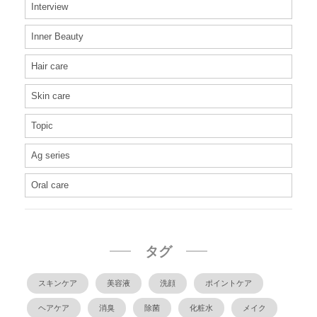
Interview
Inner Beauty
Hair care
Skin care
Topic
Ag series
Oral care
タグ
スキンケア
美容液
洗顔
ポイントケア
ヘアケア
消臭
除菌
化粧水
メイク